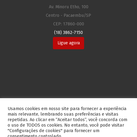
Av. Minoru Etho, 100
Centro - Pacaembu/SP
CEP: 17860-000
(18) 3862-7150
Ligue agora
Usamos cookies em nosso site para fornecer a experiência
mais relevante, lembrando suas preferências e visitas
repetidas. Ao clicar em “Aceitar todos”, você concorda com
o uso de TODOS os cookies. No entanto, você pode visitar
"Configurações de cookies" para fornecer um
consentimento controlado.