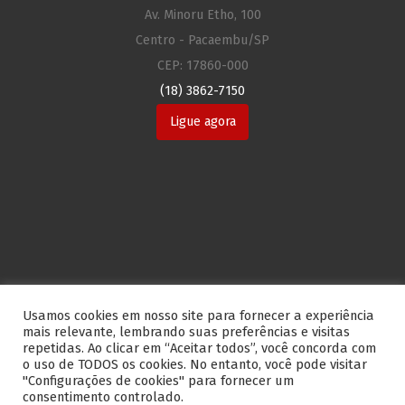
Av. Minoru Etho, 100
Centro - Pacaembu/SP
CEP: 17860-000
(18) 3862-7150
Ligue agora
Usamos cookies em nosso site para fornecer a experiência
mais relevante, lembrando suas preferências e visitas
repetidas. Ao clicar em “Aceitar todos”, você concorda com
o uso de TODOS os cookies. No entanto, você pode visitar
"Configurações de cookies" para fornecer um
consentimento controlado.