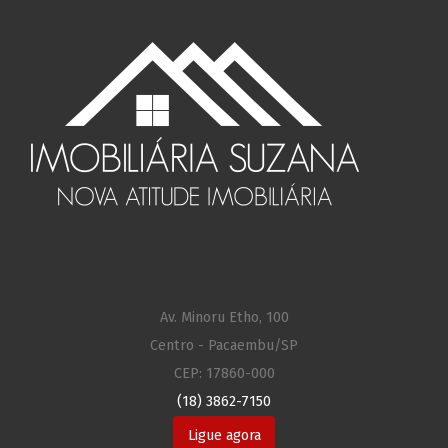
Av. Minoru Etho, 100
Centro - Pacaembu/SP
CEP: 17860-000
(18) 3862-7150
Ligue agora