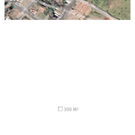
300 M²