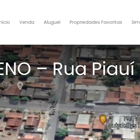
Início
Venda
Aluguel
Propriedades Favoritas
Sim
NO – Rua Piauí