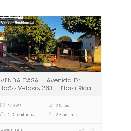
Venda - Residencial
Venda - 
VENDA CASA – Avenida Dr.
João Veloso, 263 – Flora Rica
400 M²
2 Salas
4 Dormitórios
2 Banheiros
R$150.000