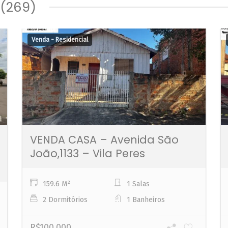
 (269)
Venda - Residencial
VENDA CASA – Avenida São
João,1133 – Vila Peres
159.6 M²
1 Salas
2 Dormitórios
1 Banheiros
R$100.000