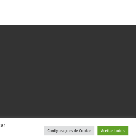
car
idence
Configurações de Cookie
Aceitar todos
Contrate por WhatsApp