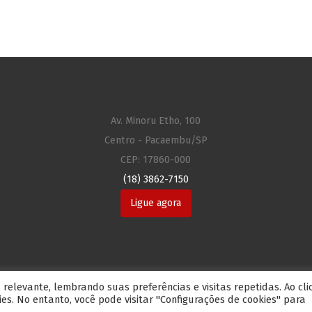
Av. Minoru Etho, 100
Centro - Pacaembu/SP
CEP: 17860-000
(18) 3862-7150
Ligue agora
relevante, lembrando suas preferências e visitas repetidas. Ao cli
iária Suzana® - Todos os direitos reservados 2017 - 2019 |
Agência Ev
es. No entanto, você pode visitar "Configurações de cookies" para