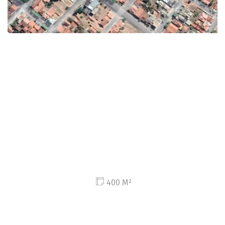
400 M²