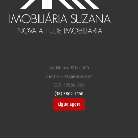
Av. Minoru Etho, 100
Centro - Pacaembu/SP
CEP: 17860-000
(18) 3862-7150
Ligue agora