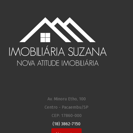
Av. Minoru Etho, 100
Centro - Pacaembu/SP
CEP: 17860-000
(18) 3862-7150