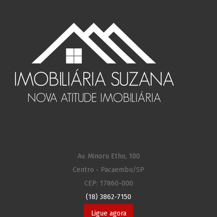
Av. Minoru Etho, 100
Centro - Pacaembu/SP
CEP: 17860-000
(18) 3862-7150
Ligue agora